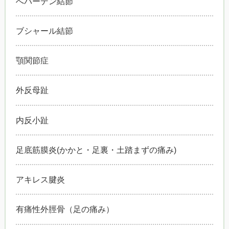
へバーデン結節
ブシャール結節
顎関節症
外反母趾
内反小趾
足底筋膜炎(かかと・足裏・土踏まずの痛み)
アキレス腱炎
有痛性外脛骨（足の痛み）