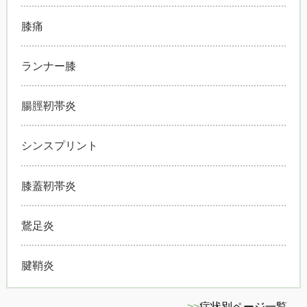
膝痛
ランナー膝
腸脛靭帯炎
シンスプリント
膝蓋靭帯炎
鵞足炎
腱鞘炎
>>
症状別ページ一覧