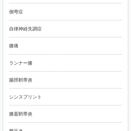
側弯症
自律神経失調症
膝痛
ランナー膝
腸脛靭帯炎
シンスプリント
膝蓋靭帯炎
鵞足炎