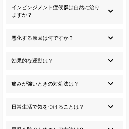
インピンジメント症候群は自然に治り
ますか？
自然治癒することは稀です。早期の治療が進行を
防ぎます。当院では整体と東洋医学を組み合わせ
悪化する原因は何ですか？
た治療で改善が期待できます。
肩の酷使や姿勢の悪化が主な原因です。当院では
日常生活での負担軽減もアドバイスします。
効果的な運動は？
肩周囲の筋力と柔軟性を高める運動が有効です。
当院では個別に適したエクササイズをご指導しま
痛みが強いときの対処法は？
す。
一時的にアイシングを行い安静にします。当院で
は痛みを軽減する施術も行っています。
日常生活で気をつけることは？
姿勢を意識し、肩に負担をかけない工夫をしまし
ょう。当院ではセルフケア方法もお伝えします。