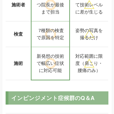
施術者
つ院長が
最後
て
技術レベル
まで担当
に差が生じる
7種類の検査
姿勢の写真を
検査
で
原因を特定
撮るだけ
新発想の技術
対応範囲に限
施術
で幅広い
症状
度
（肩こり・
に対応可能
腰痛のみ）
インピンジメント症候群のQ＆A