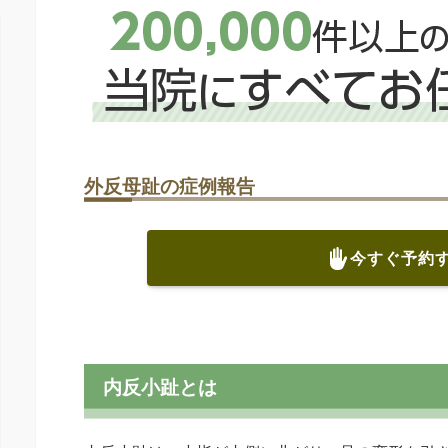
外反母趾の症例報告
今すぐ予約
内反小趾とは