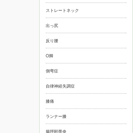
ストレートネック
出っ尻
反り腰
O脚
側弯症
自律神経失調症
膝痛
ランナー膝
腸脛靭帯炎