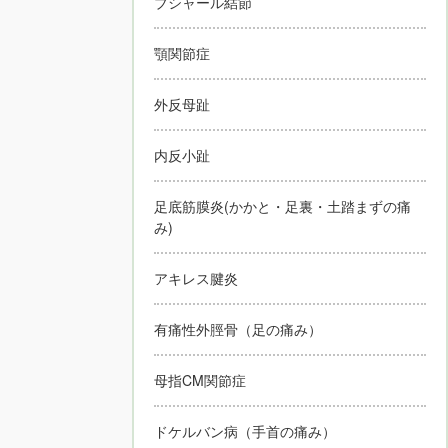
ブシャール結節
顎関節症
外反母趾
内反小趾
足底筋膜炎(かかと・足裏・土踏まずの痛
み)
アキレス腱炎
有痛性外脛骨（足の痛み）
母指CM関節症
ドケルバン病（手首の痛み）