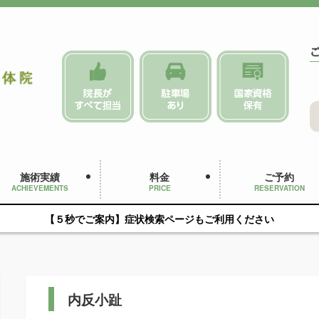
施術実績
料金
ご予約
ACHIEVEMENTS
PRICE
RESERVATION
【５秒でご案内】症状検索ページもご利用ください
内反小趾