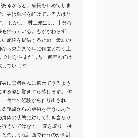
があるからと、成長を止めてしま
で、実は勉強を続けている人はと
す。 しかし、村上先生は、十分な
果も伴っているにもかかわらず。
よい施術を提供するため、最新の
都から東京まで年に何度となく上
１，２回ならまだしも、何年も続け
敬しています。
確実に患者さんに還元できるよう
にする姿は驚きすら感じます。 体
し、長年の経験から作り出され
なる視点からの施術を行うにあた
の身体の状態に対して行き当たり
を行うのではなく、 聞き取り、検
をどのような計画で行うのかを計