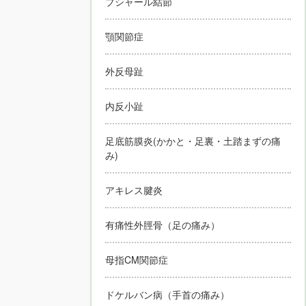
ブシャール結節
顎関節症
外反母趾
内反小趾
足底筋膜炎(かかと・足裏・土踏まずの痛
み)
アキレス腱炎
有痛性外脛骨（足の痛み）
母指CM関節症
ドケルバン病（手首の痛み）