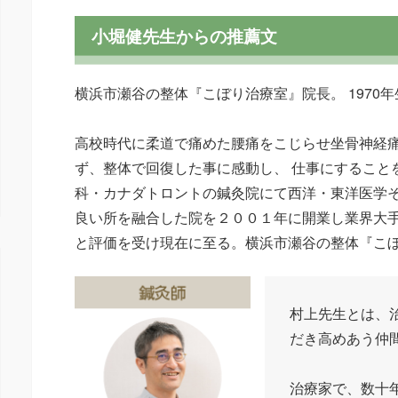
小堀健先生からの推薦文
横浜市瀬谷の整体『こぼり治療室』院長。 1970
高校時代に柔道で痛めた腰痛をこじらせ坐骨神経
ず、整体で回復した事に感動し、 仕事にすること
科・カナダトロントの鍼灸院にて西洋・東洋医学
良い所を融合した院を２００１年に開業し業界大
と評価を受け現在に至る。横浜市瀬谷の整体『こ
村上先生とは、
だき高めあう仲
治療家で、数十