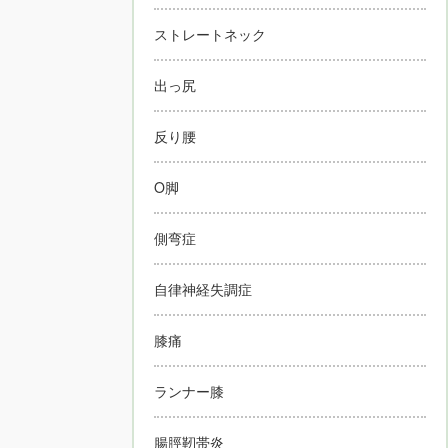
ストレートネック
出っ尻
反り腰
O脚
側弯症
自律神経失調症
膝痛
ランナー膝
腸脛靭帯炎