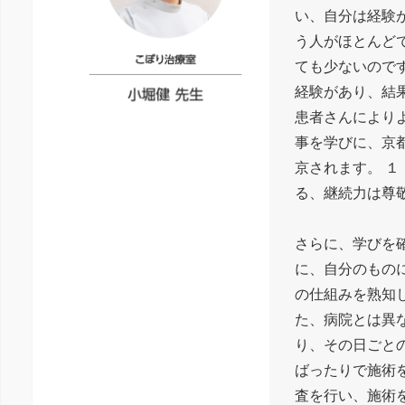
い、自分は経験
う人がほとんど
ても少ないので
経験があり、結
患者さんにより
事を学びに、京
京されます。 
る、継続力は尊
さらに、学びを
に、自分のもの
の仕組みを熟知
た、病院とは異
り、その日ごと
ばったりで施術
査を行い、施術