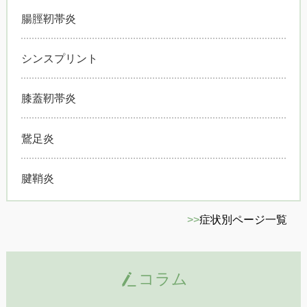
腸脛靭帯炎
シンスプリント
膝蓋靭帯炎
鵞足炎
腱鞘炎
>>
症状別ページ一覧
コラム