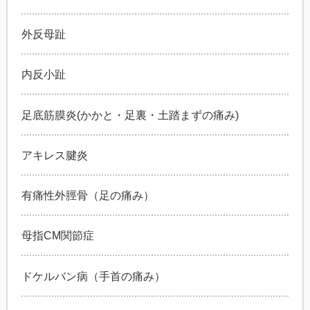
外反母趾
内反小趾
足底筋膜炎(かかと・足裏・土踏まずの痛み)
アキレス腱炎
有痛性外脛骨（足の痛み）
母指CM関節症
ドケルバン病（手首の痛み）