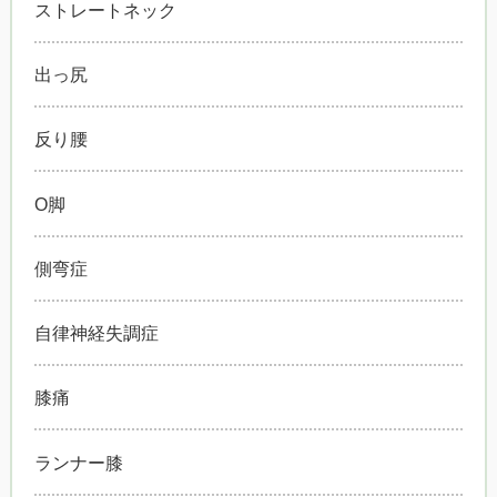
ストレートネック
出っ尻
反り腰
O脚
側弯症
自律神経失調症
膝痛
ランナー膝