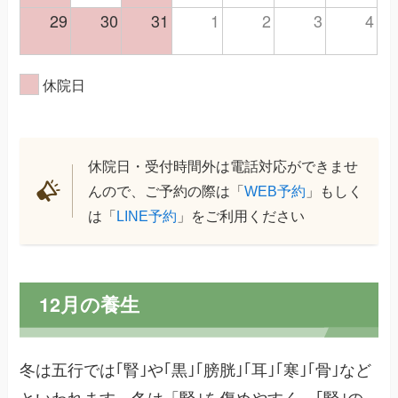
29
30
31
1
2
3
4
休院日
休院日・受付時間外は電話対応ができませ
んので、ご予約の際は「
WEB予約
」もしく
は「
LINE予約
」をご利用ください
12月の養生
冬は五行では｢腎｣や｢黒｣｢膀胱｣｢耳｣｢寒｣｢骨｣など