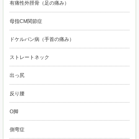
有痛性外脛骨（足の痛み）
母指CM関節症
ドケルバン病（手首の痛み）
ストレートネック
出っ尻
反り腰
O脚
側弯症