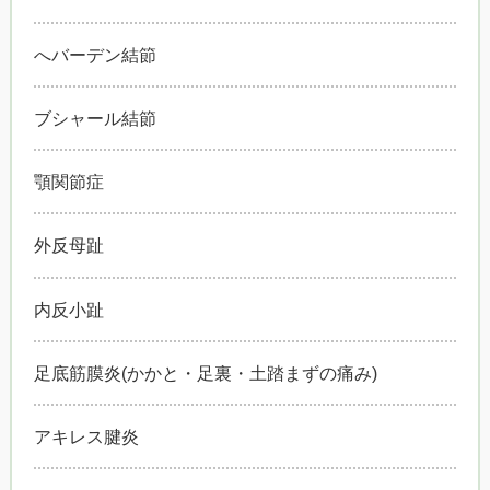
へバーデン結節
ブシャール結節
顎関節症
外反母趾
内反小趾
足底筋膜炎(かかと・足裏・土踏まずの痛み)
アキレス腱炎