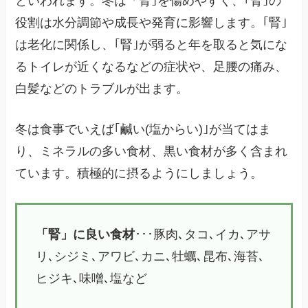
といわれます。冬は「腎｣を傷めやすく、｢腎｣の
役割は水分調節や成長や発育に影響します。｢腎｣
は老化に関係し、｢腎｣が弱ると年を取ると気にな
るトイレが近くなるなどの症状や、足腰の痛み、
白髪などのトラブルが出ます。
冬は食事でいえば｢鹹い(塩からい)｣が当てはま
り、ミネラルの多い食材、黒い食材が多く含まれ
ています。積極的に摂るようにしましょう。
「腎」に良い食材
･･･豚肉､タコ､イカ､アサ
リ､シジミ､アワビ､カニ､牡蠣､昆布､海苔､
ヒジキ､味噌､塩など