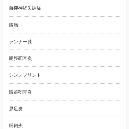
自律神経失調症
膝痛
ランナー膝
腸脛靭帯炎
シンスプリント
膝蓋靭帯炎
鵞足炎
腱鞘炎