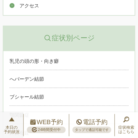
アクセス
症状別ページ
乳児の頭の形・向き癖
へバーデン結節
ブシャール結節
顎関節症
WEB予約
電話予約
本日の
症状検索
24時間受付中
タップで通話可能です
予約状況
はこちら
外反母趾