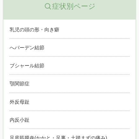
症状別ページ
乳児の頭の形・向き癖
へバーデン結節
ブシャール結節
顎関節症
外反母趾
内反小趾
足底筋膜炎(かかと・足裏・土踏まずの痛み)