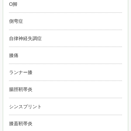
O脚
側弯症
自律神経失調症
膝痛
ランナー膝
腸脛靭帯炎
シンスプリント
膝蓋靭帯炎