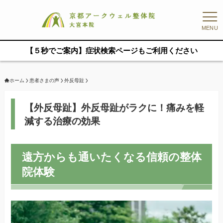
MENU
【５秒でご案内】症状検索ページもご利用ください
ホーム
患者さまの声
外反母趾
【外反母趾】外反母趾がラクに！痛みを軽
減する治療の効果
遠方からも通いたくなる信頼の整体
院体験