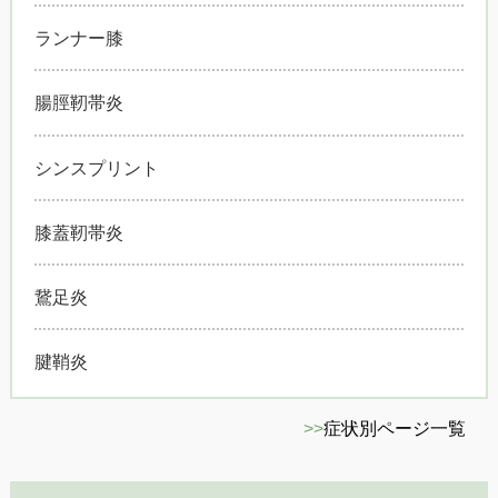
ランナー膝
腸脛靭帯炎
シンスプリント
膝蓋靭帯炎
鵞足炎
腱鞘炎
>>
症状別ページ一覧