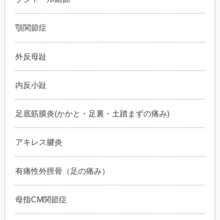
顎関節症
外反母趾
内反小趾
足底筋膜炎(かかと・足裏・土踏まずの痛み)
アキレス腱炎
有痛性外脛骨（足の痛み）
母指CM関節症